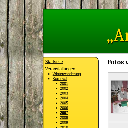
„A
Fotos 
Startseite
Veranstaltungen
Winterwanderung
Karneval
2001
2002
2003
2004
2005
2006
2007
2008
2009
2010