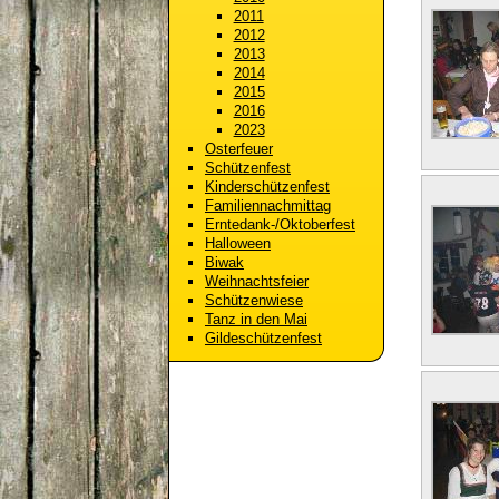
2011
2012
2013
2014
2015
2016
2023
Osterfeuer
Schützenfest
Kinderschützenfest
Familiennachmittag
Erntedank-/Oktoberfest
Halloween
Biwak
Weihnachtsfeier
Schützenwiese
Tanz in den Mai
Gildeschützenfest